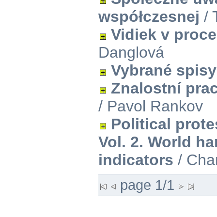
współczesnej
/ 
Vidiek v proc
Danglová
Vybrané spisy
Znalostní pra
/ Pavol Rankov
Political pro
Vol. 2. World ha
indicators
/ Char
page 1/1