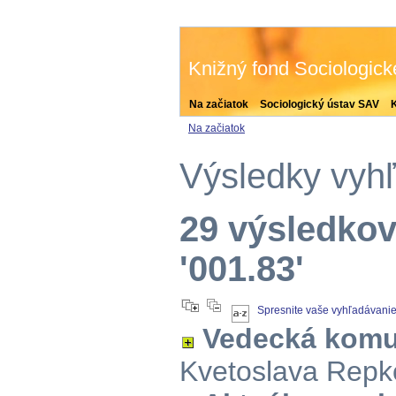
Knižný fond Sociologic
Na začiatok
Sociologický ústav SAV
Na začiatok
Výsledky vyh
29 výsledkov
'001.83'
Spresnite vaše vyhľadávani
Vedecká komu
Kvetoslava Repk