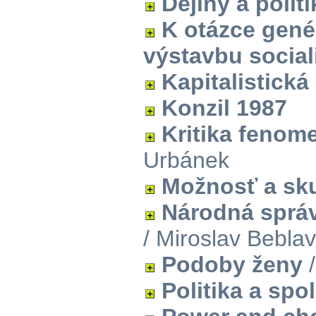
Dějiny a politi
K otázce gené
výstavbu socia
Kapitalistická
Konzil 1987
Kritika fenom
Urbánek
Možnosť a sk
Národná správ
/ Miroslav Bebla
Podoby ženy
/
Politika a sp