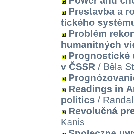
Power and ch
Prestavba a ro
tického systém
Problém rekon
humanitných vi
Prognostické 
v ČSSR
/ Běla S
Prognózovani
Readings in 
politics
/ Randal
Revolučná pre
Kanis
Społeczne uwa