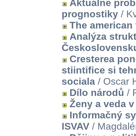
Aktuálne prob
prognostiky
/ K
The american 
Analýza struk
Československu
Cresterea ponde
stiintifice si t
sociala
/ Oscar 
Dílo národů
/ 
Ženy a veda v
Informačný s
ISVAV
/ Magdalé