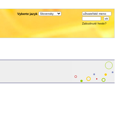
Vyberte jazyk
Zabudnuté heslo?