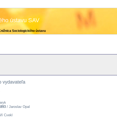
kého ústavu SAV
Knižnica Sociologického ústavu
o vydavateľa
e
aryk
1893
/ Jaroslav Opal
iří Cvekl