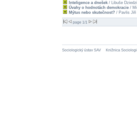
Inteligence a dnešek
/ Libuše Dziedz
Úvahy o hodnotách demokracie
/ Mi
Mýtus nebo skutečnost?
/ Pavlis Jiři
page 1/1
Sociologický ústav SAV
Knižnica Sociolog