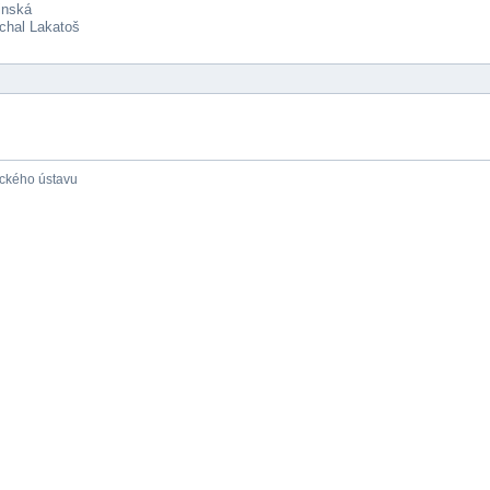
inská
chal Lakatoš
ického ústavu