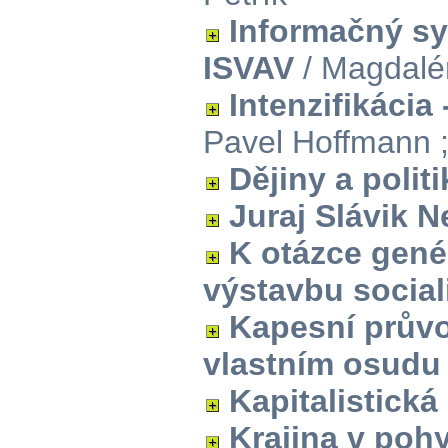
Informačný s
ISVAV
/ Magdalé
Intenzifikácia
Pavel Hoffmann ;
Dějiny a politi
Juraj Slávik 
K otázce gené
výstavbu socia
Kapesní průvo
vlastním osudu
Kapitalistická
Krajina v poh