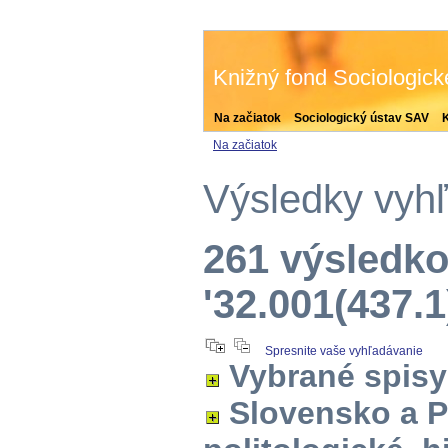
Knižný fond Sociologic
Na začiatok
Sociologický ústav SAV
Na začiatok
Výsledky vyh
261 výsledko
'32.001(437.1
Spresnite vaše vyhľadávanie
Vybrané spisy
Slovensko a P