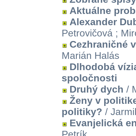
Aktuálne prob
Alexander Du
Petrovičová ; Mi
Cezhraničné v
Marián Halás
Dlhodobá vízi
spoločnosti
Druhý dych
/ 
Ženy v politik
politiky?
/ Jarmil
Evanjelická e
Petrík