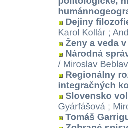
politologické, h
humánnogeograf
Dejiny filozof
Karol Kollár ; An
Ženy a veda v
Národná správ
/ Miroslav Bebla
Regionálny ro
integračných k
Slovensko vol
Gyárfášová ; Miro
Tomáš Garrig
Zobrané spis