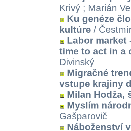
Krivý ; Marián Ve
Ku genéze člo
kultúre
/ Čestmí
Labor market -
time to act in 
Divinský
Migračné tren
vstupe krajiny 
Milan Hodža, š
Myslím národn
Gašparovič
Náboženství v