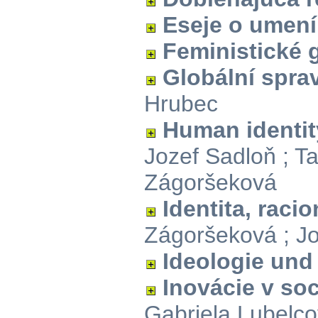
Eseje o umení
Feministické 
Globální spra
Hrubec
Human identit
Jozef Sadloň ; T
Zágoršeková
Identita, raci
Zágoršeková ; J
Ideologie und
Inovácie v soc
Gabriela Lubelco