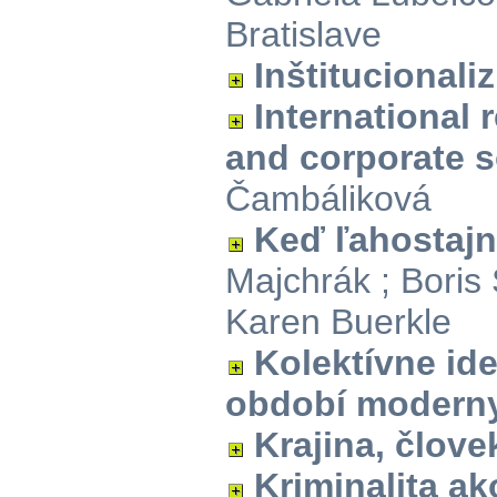
Bratislave
Inštitucional
International 
and corporate s
Čambáliková
Keď ľahostajn
Majchrák ; Boris 
Karen Buerkle
Kolektívne ide
období modern
Krajina, člove
Kriminalita a