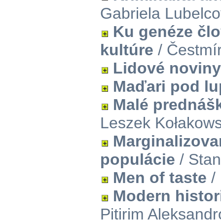
Gabriela Lubelc
Ku genéze člo
kultúre
/ Čestmí
Lidové noviny
Maďari pod l
Malé prednáš
Leszek Kołakows
Marginalizov
populácie
/ Stan
Men of taste
/ 
Modern histor
Pitirim Aleksandr