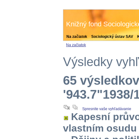
Knižný fond Sociologic
Na začiatok
Sociologický ústav SAV
Na začiatok
Výsledky vyh
65 výsledkov
'943.7"1938/
Spresnite vaše vyhľadávanie
Kapesní průvo
vlastním osudu