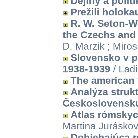
Dějiny a politi
Prežili holoka
R. W. Seton-W
the Czechs and
D. Marzik ; Miros
Slovensko v p
1938-1939
/ Lad
The american 
Analýza struk
Československu
Atlas rómsky
Martina Jurásko
Dobiehajúca r