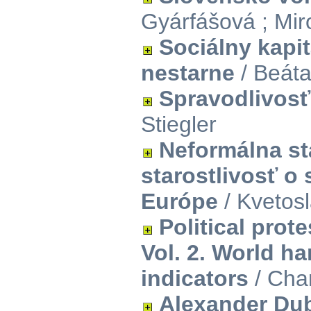
Gyárfášová ; Miro
Sociálny kapit
nestarne
/ Beáta
Spravodlivosť
Stiegler
Neformálna sta
starostlivosť o 
Európe
/ Kvetos
Political pro
Vol. 2. World ha
indicators
/ Char
Alexander Du