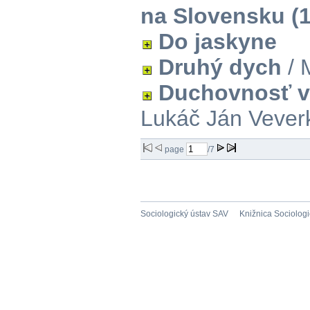
na Slovensku (
Do jaskyne
Druhý dych
/ 
Duchovnosť v 
Lukáč Ján Vever
page
/7
Sociologický ústav SAV
Knižnica Sociolog