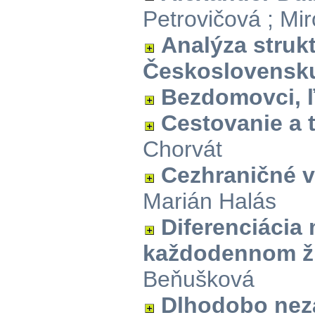
Petrovičová ; Mi
Analýza struk
Československu
Bezdomovci, 
Cestovanie a 
Chorvát
Cezhraničné v
Marián Halás
Diferenciácia
každodennom ž
Beňušková
Dlhodobo nez