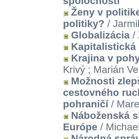
spoločnosti
Ženy v politik
politiky?
/ Jarmil
Globalizácia
/
Kapitalistická
Krajina v poh
Krivý ; Marián Ve
Možnosti zlep
cestovného ruc
pohraničí
/ Mare
Náboženská sl
Európe
/ Michae
Národná správ