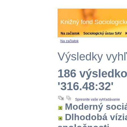
Knižný fond Sociologic
Na začiatok
Sociologický ústav SAV
Na začiatok
Výsledky vyh
186 výsledko
'316.48:32'
Spresnite vaše vyhľadávanie
Moderný sociá
Dlhodobá vízi