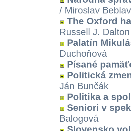
/ Miroslav Bebla
The Oxford ha
Russell J. Dalto
Palatín Mikulá
Duchoňová
Písané pamäť
Politická zme
Ján Bunčák
Politika a sp
Seniori v spe
Balogová
Slovensko vol