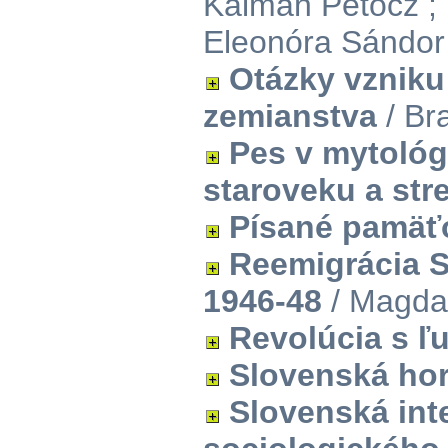
Kálmán Petőcz ; D
Eleonóra Sándor
Otázky vzniku
zemianstva
/ Bra
Pes v mytológi
staroveku a st
Písané pamäť
Reemigrácia S
1946-48
/ Magda
Revolúcia s ľ
Slovenská ho
Slovenská int