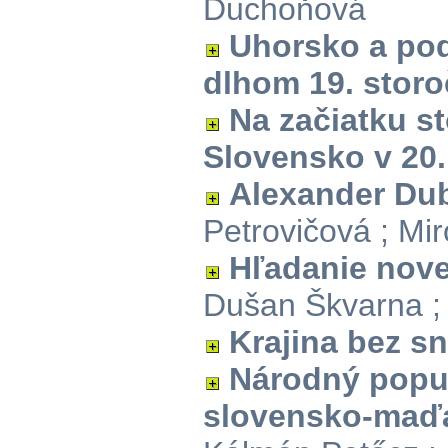
Duchoňová
Uhorsko a pod
dlhom 19. storo
Na začiatku st
Slovensko v 20.
Alexander Du
Petrovičová ; Mi
Hľadanie nove
Dušan Škvarna ;
Krajina bez s
Národný popu
slovensko-maďa