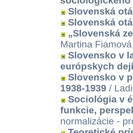
sociologickéh
Slovenská ot
Slovenská ot
„Slovenská ze
Martina Fiamová
Slovensko v l
európskych dej
Slovensko v p
1938-1939
/ Lad
Sociológia v é
funkcie, perspe
normalizácie - p
Teoretické prí