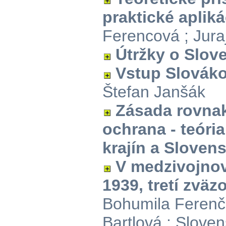
praktické apliká
Ferencová ; Jura
Útržky o Slov
Vstup Slovák
Štefan Janšák
Zásada rovnak
ochrana - teóri
krajín a Sloven
V medzivojno
1939, tretí zväz
Bohumila Ferenč
Bartlová ; Sloven