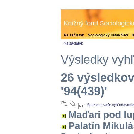
Knižný fond Sociologic
Na začiatok
Sociologický ústav SAV
Na začiatok
Výsledky vyh
26 výsledkov
'94(439)'
Spresnite vaše vyhľadávani
Maďari pod l
Palatín Mikulá