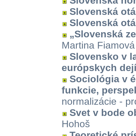
Slovenská ho
Slovenská ot
Slovenská ot
„Slovenská ze
Martina Fiamová
Slovensko v l
európskych dej
Sociológia v é
funkcie, perspe
normalizácie - p
Svet v bode o
Hohoš
Teoretické prí