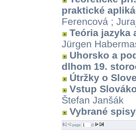
praktické apliká
Ferencová ; Jura
Teória jazyka
Jürgen Haberma
Uhorsko a pod
dlhom 19. storo
Útržky o Slov
Vstup Slovák
Štefan Janšák
Vybrané spisy
page
/2