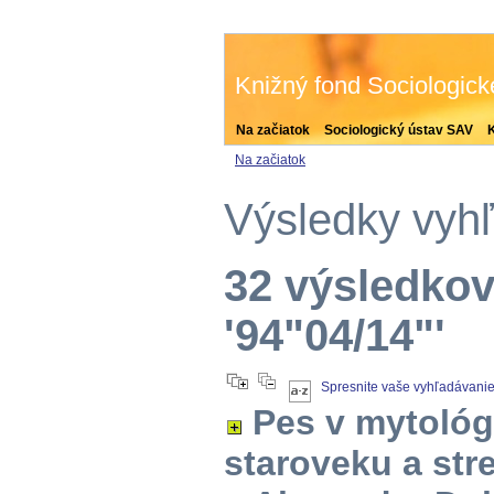
Knižný fond Sociologic
Na začiatok
Sociologický ústav SAV
Na začiatok
Výsledky vyh
32 výsledkov
'94"04/14"'
Spresnite vaše vyhľadávani
Pes v mytológi
staroveku a st