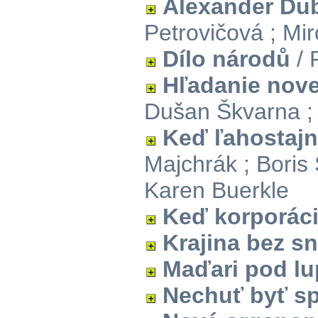
Alexander Du
Petrovičová ; Mi
Dílo národů
/ 
Hľadanie nove
Dušan Škvarna ;
Keď ľahostajn
Majchrák ; Boris 
Karen Buerkle
Keď korporáci
Krajina bez s
Maďari pod l
Nechuť byť s