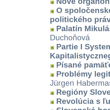
Nové organon
O spoločenske
politického prá
Palatín Mikulá
Duchoňová
Partie I Syste
Kapitalistyczne
Písané pamäť
Problémy legi
Jürgen Haberma
Regióny Slov
Revolúcia s ľ