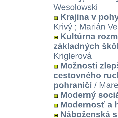
Wesolowski
Krajina v poh
Krivý ; Marián Ve
Kultúrna rozma
základných škô
Kriglerová
Možnosti zlep
cestovného ruc
pohraničí
/ Mare
Moderný sociá
Modernosť a 
Náboženská sl