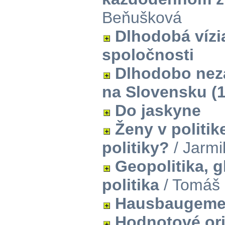
Beňušková
Dlhodobá vízi
spoločnosti
Dlhodobo nez
na Slovensku (
Do jaskyne
Ženy v politik
politiky?
/ Jarmil
Geopolitika, 
politika
/ Tomáš 
Hausbaugemei
Hodnotové ori