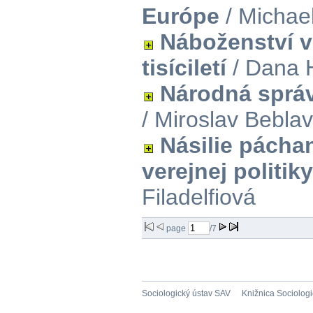
Európe
/ Michae
Náboženství v
tisíciletí
/ Dana 
Národná správ
/ Miroslav Bebla
Násilie pácha
verejnej politiky
Filadelfiová
page
/7
Sociologický ústav SAV
Knižnica Sociolog