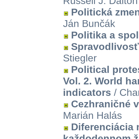
Russell J. Dalto
Politická zme
Ján Bunčák
Politika a sp
Spravodlivosť
Stiegler
Political pro
Vol. 2. World ha
indicators
/ Char
Cezhraničné v
Marián Halás
Diferenciácia
každodennom ž