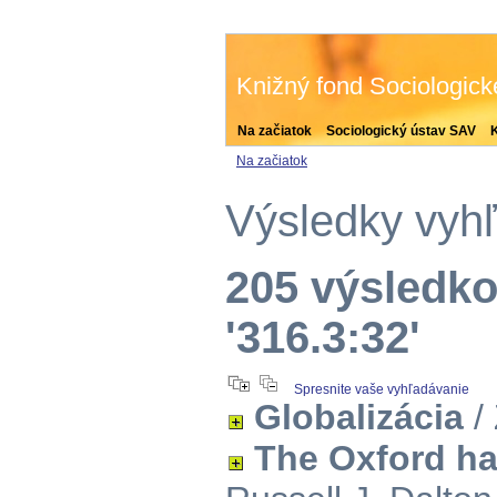
Knižný fond Sociologic
Na začiatok
Sociologický ústav SAV
Na začiatok
Výsledky vyh
205 výsledko
'316.3:32'
Spresnite vaše vyhľadávanie
Globalizácia
/
The Oxford ha