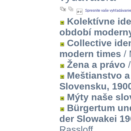
Spresnite vaše vyhľadávani
Kolektívne ide
období modern
Collective ide
modern times
/ 
Žena a právo
/
Meštianstvo a
Slovensku, 190
Mýty naše sl
Bürgertum und
der Slowakei 1
Rassloff