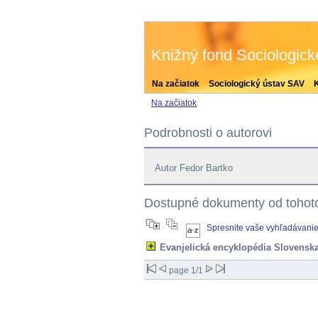
Knižný fond Sociologic
Na začiatok
Sociologický ústav SAV
Na začiatok
Podrobnosti o autorovi
Autor Fedor Bartko
Dostupné dokumenty od tohoto
Spresnite vaše vyhľadávani
Evanjelická encyklopédia Slovensk
page 1/1