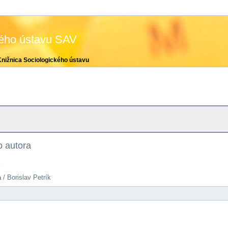
kého ústavu SAV
Knižnica Sociologického ústavu
 autora
e
a
/ Borislav Petrík