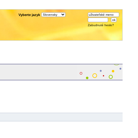
Vyberte jazyk
Zabudnuté heslo?