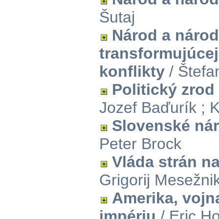
Šutaj
Národ a národ
transformujúcej
konflikty
/ Štefa
Politický zro
Jozef Baďurík ; 
Slovenské ná
Peter Brock
Vláda strán n
Grigorij Mesežni
Amerika, vojn
impériu
/ Eric 