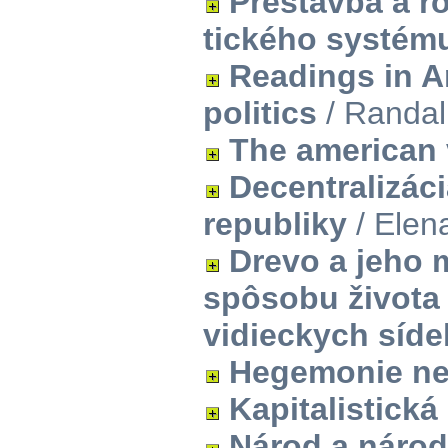
Prestavba a ro
tického systém
Readings in 
politics
/ Randal
The american 
Decentralizáci
republiky
/ Elen
Drevo a jeho m
spôsobu života 
vidieckych síde
Hegemonie neb
Kapitalistická
Národ a národ