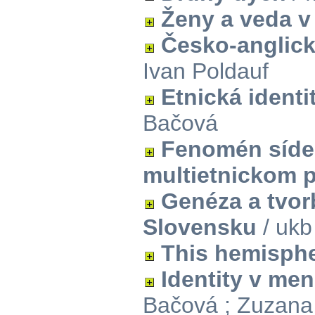
Ženy a veda v
Česko-anglick
Ivan Poldauf
Etnická identi
Bačová
Fenomén sídel
multietnickom p
Genéza a tvorb
Slovensku
/ ukb
This hemispher
Identity v men
Bačová ; Zuzana