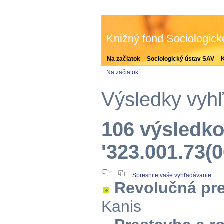
Knižný fond Sociologic
Na začiatok
Sociologický ústav SAV
Na začiatok
Výsledky vyh
106 výsledko
'323.001.73(0
Spresnite vaše vyhľadávanie
Revolučná pre
Kanis