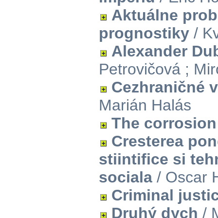
Aktuálne prob
prognostiky
/ K
Alexander Du
Petrovičová ; Mi
Cezhraničné v
Marián Halás
The corrosion
Cresterea ponde
stiintifice si t
sociala
/ Oscar 
Criminal justi
Druhý dych
/ 