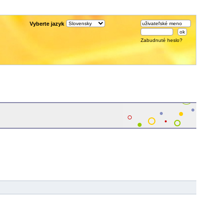
Vyberte jazyk
Zabudnuté heslo?