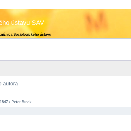
kého ústavu SAV
Knižnica Sociologického ústavu
 autora
e
1847
/ Peter Brock