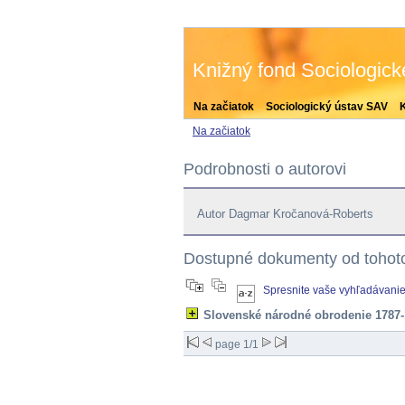
Knižný fond Sociologic
Na začiatok
Sociologický ústav SAV
Na začiatok
Podrobnosti o autorovi
Autor Dagmar Kročanová-Roberts
Dostupné dokumenty od tohoto
Spresnite vaše vyhľadávani
Slovenské národné obrodenie 1787-
page 1/1