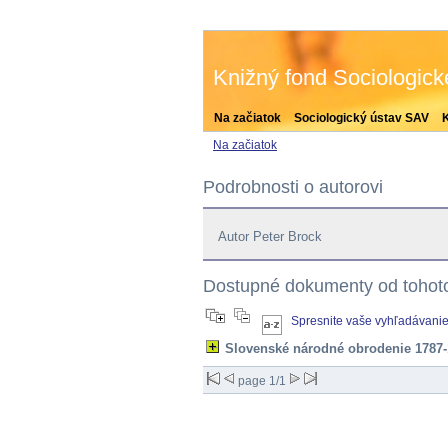
Knižný fond Sociologic
Na začiatok
Sociologický ústav SAV
Na začiatok
Podrobnosti o autorovi
Autor Peter Brock
Dostupné dokumenty od tohoto
Spresnite vaše vyhľadávani
Slovenské národné obrodenie 1787-
page 1/1