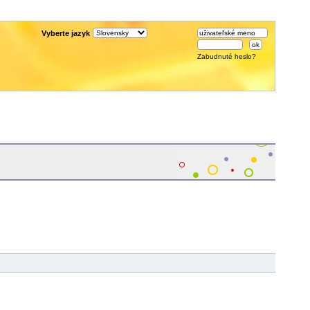
Vyberte jazyk
Zabudnuté heslo?