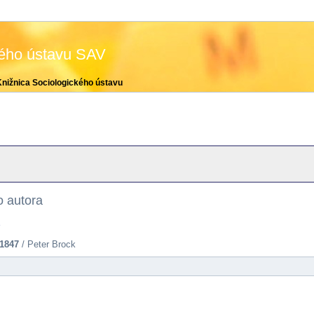
kého ústavu SAV
Knižnica Sociologického ústavu
 autora
e
1847
/ Peter Brock