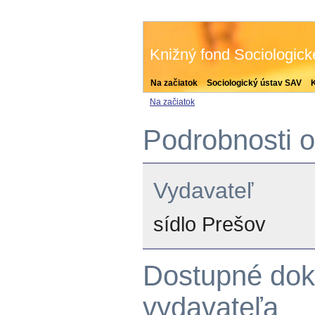
Knižný fond Sociologic
Na začiatok
Sociologický ústav SAV
Na začiatok
Podrobnosti o
Vydavateľ
sídlo Prešov
Dostupné dok
vydavateľa