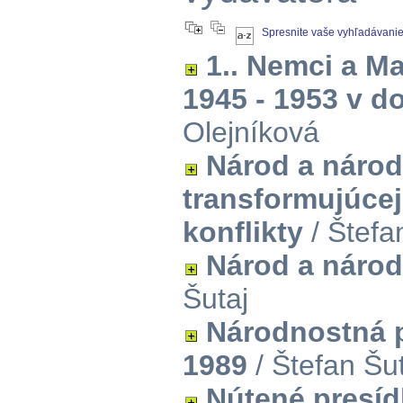
Spresnite vaše vyhľadávani
1.. Nemci a M
1945 - 1953 v 
Olejníková
Národ a národ
transformujúcej
konflikty
/ Štefa
Národ a národ
Šutaj
Národnostná p
1989
/ Štefan Šu
Nútené presíd