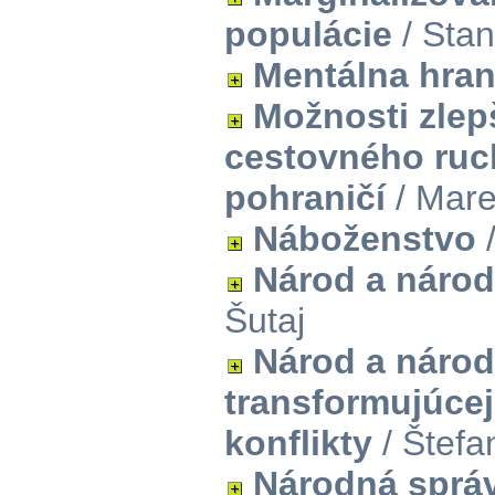
populácie
/ Stan
Mentálna hran
Možnosti zlep
cestovného ruc
pohraničí
/ Mare
Náboženstvo
Národ a národ
Šutaj
Národ a národ
transformujúcej
konflikty
/ Štefa
Národná správ