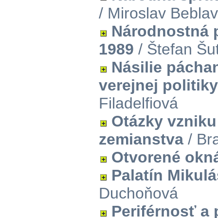
/ Miroslav Bebla
Národnostná p
1989
/ Štefan Šu
Násilie pácha
verejnej politiky
Filadelfiová
Otázky vzniku
zemianstva
/ Bra
Otvorené okn
Palatín Mikulá
Duchoňová
Periférnosť a 