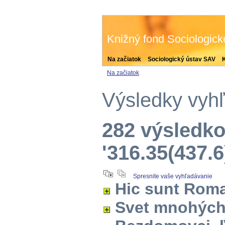
Knižný fond Sociologic
Na začiatok
Sociologický ústav SAV
Na začiatok
Výsledky vyh
282 výsledko
'316.35(437.6
Spresnite vaše vyhľadávanie
Hic sunt Rom
Svet mnohých