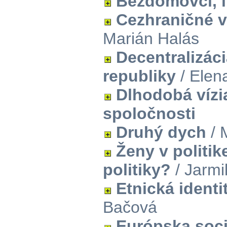
Bezdomovci, 
Cezhraničné v
Marián Halás
Decentralizáci
republiky
/ Elen
Dlhodobá vízi
spoločnosti
Druhý dych
/ 
Ženy v politik
politiky?
/ Jarmil
Etnická identi
Bačová
Európska soc