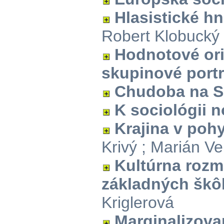
Hlasistické hn
Robert Klobucký
Hodnotové ori
skupinové portr
Chudoba na S
K sociológii no
Krajina v poh
Krivý ; Marián Ve
Kultúrna rozma
základných škô
Kriglerová
Marginalizov