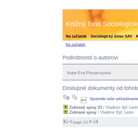
Knižný fond Sociologic
Na začiatok
Sociologický ústav SAV
Na začiatok
Podrobnosti o autorovi
Autor Eva Piovarcsyová
Dostupné dokumenty od tohoto
Spresnite vaše vyhľadávani
Zobrané spisy 23
/ Vladimír Iljič Leni
Zobrané spisy
/ Vladimir Il'jič Lenin
page 1/1