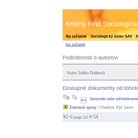
Knižný fond Sociologic
Na začiatok
Sociologický ústav SAV
Na začiatok
Podrobnosti o autorovi
Autor Judita Drábová
Dostupné dokumenty od tohoto
Spresnite vaše vyhľadávani
Zobrané spisy
/ Vladimir Il'jič Lenin
page 1/1