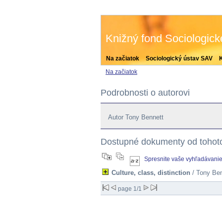
Knižný fond Sociologic
Na začiatok
Sociologický ústav SAV
Na začiatok
Podrobnosti o autorovi
Autor Tony Bennett
Dostupné dokumenty od tohoto
Spresnite vaše vyhľadávani
Culture, class, distinction
/ Tony Ben
page 1/1