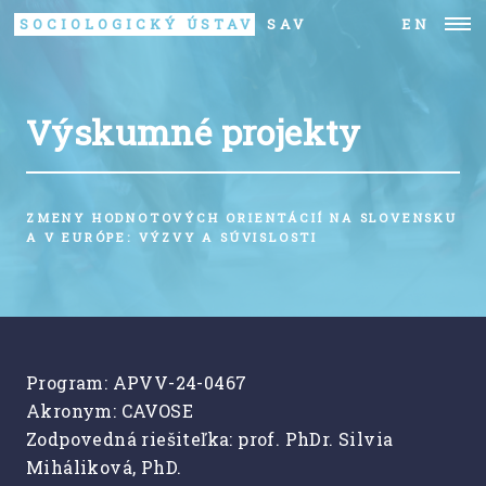
SOCIOLOGICKÝ ÚSTAV
SAV
EN
Výskumné projekty
ZMENY HODNOTOVÝCH ORIENTÁCIÍ NA SLOVENSKU
A V EURÓPE: VÝZVY A SÚVISLOSTI
Program: APVV-24-0467
Akronym: CAVOSE
Zodpovedná riešiteľka: prof. PhDr. Silvia
Miháliková, PhD.