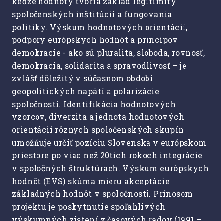
keďže hodnoty tvoria základ legitimity
spoločenských inštitúcií a fungovania
politiky. Výskum hodnotových orientácií,
podpory európskych hodnôt a princípov
demokracie - ako sú pluralita, sloboda, rovnosť,
demokracia, solidarita a spravodlivosť – je
zvlášť dôležitý v súčasnom období
geopolitických napätí a polarizácie
spoločností. Identifikácia hodnotových
vzorcov, diverzita a jednota hodnotových
orientácií rôznych spoločenských skupín
umožňuje určiť pozíciu Slovenska v európskom
priestore po viac než 20tich rokoch integrácie
v spoločných štruktúrach. Výskum európskych
hodnôt (EVS) skúma mieru akceptácie
základných hodnôt v spoločnosti. Prínosom
projektu je poskytnutie spoľahlivých
výskumných zistení z časových radov (1991 –