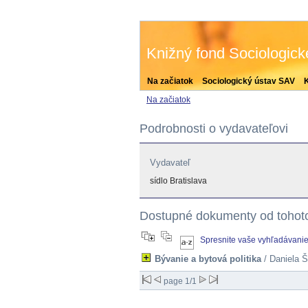
Knižný fond Sociologic
Na začiatok
Sociologický ústav SAV
Na začiatok
Podrobnosti o vydavateľovi
Vydavateľ
sídlo Bratislava
Dostupné dokumenty od tohot
Spresnite vaše vyhľadávani
Bývanie a bytová politika
/ Daniela Š
page 1/1