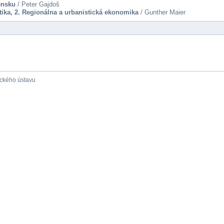
ensku
/ Peter Gajdoš
tika, 2. Regionálna a urbanistická ekonomika
/ Gunther Maier
ického ústavu