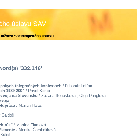
kého ústavu SAV
Knižnica Sociologického ústavu
ord(s) '332.146'
e
ópskych integračných kontextoch
/ Ľubomír Falťan
och 1989-2004
/ Pavol Korec
ozvoja na Slovensku
/ Zuzana Beňušková ; Oľga Danglová
zvoja
olupráca
/ Marián Halás
r Gajdoš
ch rúk"
/ Martina Fiamová
členenie
/ Monika Čambáliková
 Báleš