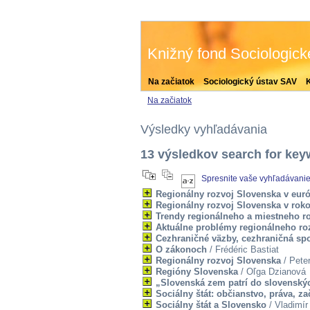
Knižný fond Sociologic
Na začiatok
Sociologický ústav SAV
Na začiatok
Výsledky vyhľadávania
13 výsledkov search for keyw
Spresnite vaše vyhľadávani
Regionálny rozvoj Slovenska v eur
Regionálny rozvoj Slovenska v rok
Trendy regionálneho a miestneho r
Aktuálne problémy regionálneho ro
Cezhraničné väzby, cezhraničná sp
O zákonoch
/ Frédéric Bastiat
Regionálny rozvoj Slovenska
/ Pete
Regióny Slovenska
/ Oľga Dzianová
„Slovenská zem patrí do slovenský
Sociálny štát: občianstvo, práva, za
Sociálny štát a Slovensko
/ Vladimír