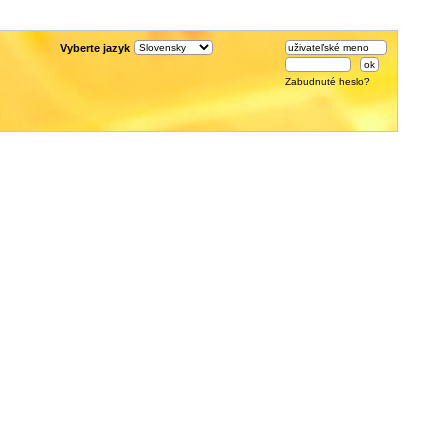
Vyberte jazyk
Zabudnuté heslo?