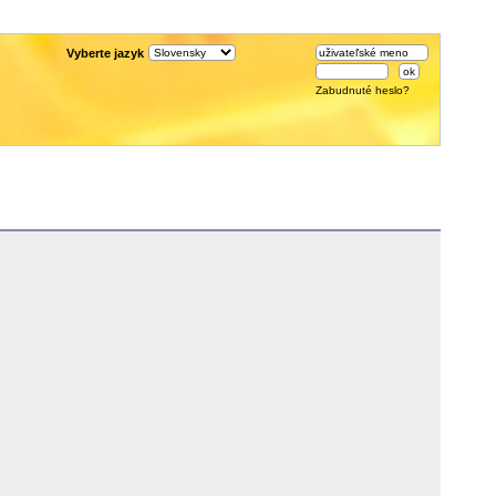
Vyberte jazyk
Zabudnuté heslo?