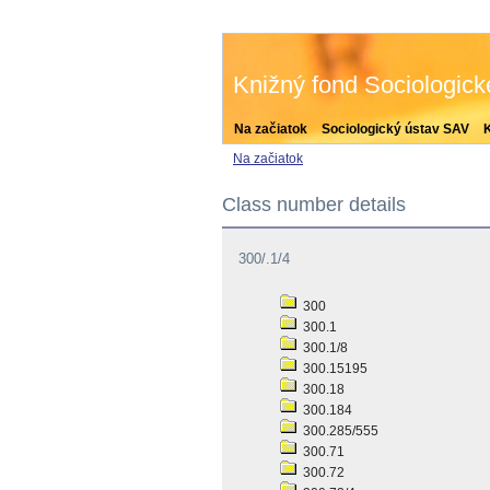
Knižný fond Sociologic
Na začiatok
Sociologický ústav SAV
Na začiatok
Class number details
300/.1/4
300
300.1
300.1/8
300.15195
300.18
300.184
300.285/555
300.71
300.72