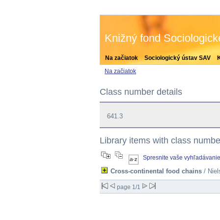
Knižný fond Sociologic
Na začiatok
Sociologický ústav SAV
Na začiatok
Class number details
641.3
Library items with class numbe
Spresnite vaše vyhľadávani
Cross-continental food chains
/ Niel
page 1/1