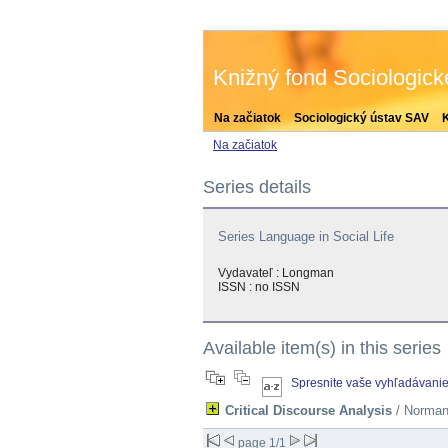
Knižný fond Sociologic
Na začiatok
Sociologický ústav SAV
Na začiatok
Series details
Series Language in Social Life
Vydavateľ :
Longman
ISSN : no ISSN
Available item(s) in this series
Spresnite vaše vyhľadávani
Critical Discourse Analysis
/ Norman
page 1/1