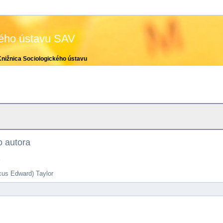
kého ústavu SAV
Knižnica Sociologického ústavu
 autora
e
us Edward) Taylor