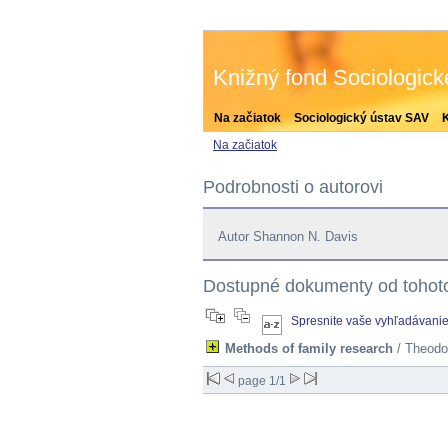
Knižný fond Sociologic
Na začiatok
Sociologický ústav SAV
Na začiatok
Podrobnosti o autorovi
Autor Shannon N. Davis
Dostupné dokumenty od tohoto
Spresnite vaše vyhľadávani
Methods of family research
/ Theodo
page 1/1