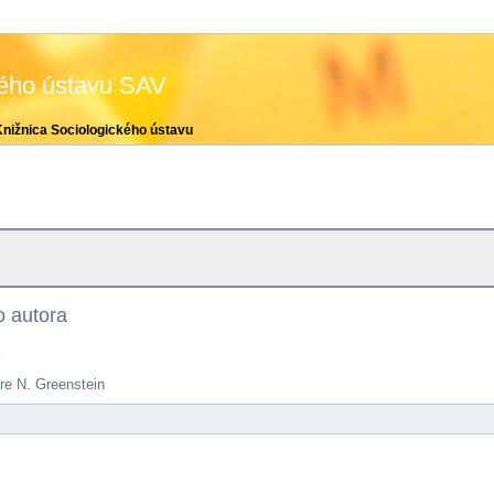
kého ústavu SAV
Knižnica Sociologického ústavu
 autora
e
re N. Greenstein