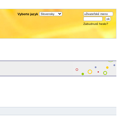
Vyberte jazyk
Zabudnuté heslo?