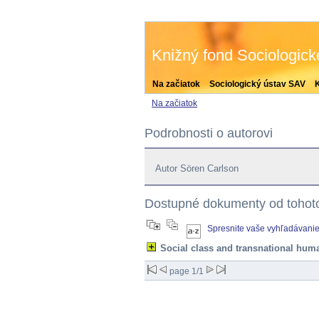
Knižný fond Sociologic
Na začiatok
Sociologický ústav SAV
Na začiatok
Podrobnosti o autorovi
Autor Sören Carlson
Dostupné dokumenty od tohoto
Spresnite vaše vyhľadávani
Social class and transnational huma
page 1/1