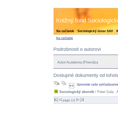
Knižný fond Sociologic
Na začiatok
Sociologický ústav SAV
Na začiatok
Podrobnosti o autorovi
Autor Academia (Prievidza
Dostupné dokumenty od tohoto
Spresnite vaše vyhľadávani
Sociologický sborník
/ Peter Gula ; 
page 1/1