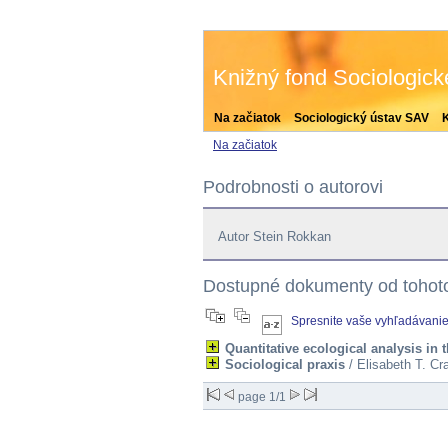
Knižný fond Sociologic
Na začiatok
Sociologický ústav SAV
Na začiatok
Podrobnosti o autorovi
Autor Stein Rokkan
Dostupné dokumenty od tohoto
Spresnite vaše vyhľadávani
Quantitative ecological analysis in 
Sociological praxis
/ Elisabeth T. Cr
page 1/1