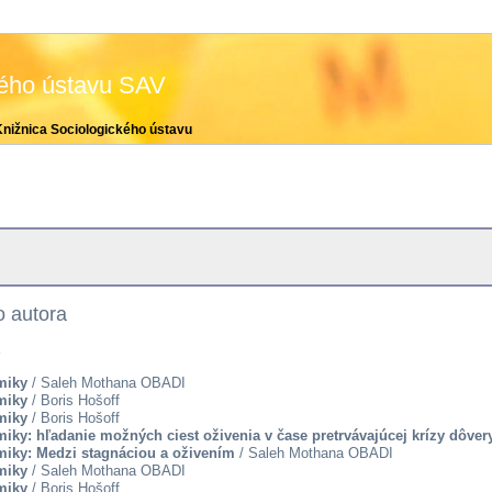
kého ústavu SAV
Knižnica Sociologického ústavu
 autora
e
miky
/ Saleh Mothana OBADI
miky
/ Boris Hošoff
miky
/ Boris Hošoff
iky: hľadanie možných ciest oživenia v čase pretrvávajúcej krízy dôver
miky: Medzi stagnáciou a oživením
/ Saleh Mothana OBADI
miky
/ Saleh Mothana OBADI
miky
/ Boris Hošoff