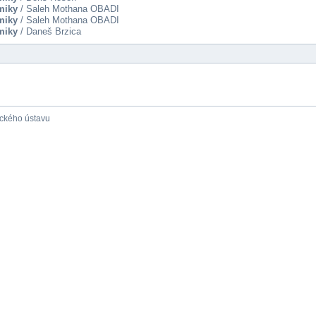
miky
/ Saleh Mothana OBADI
miky
/ Saleh Mothana OBADI
miky
/ Daneš Brzica
ického ústavu