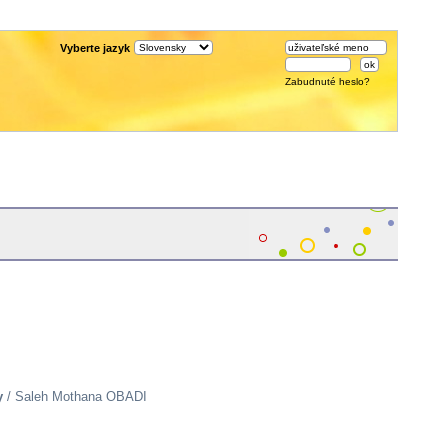
Vyberte jazyk
Zabudnuté heslo?
y
/ Saleh Mothana OBADI