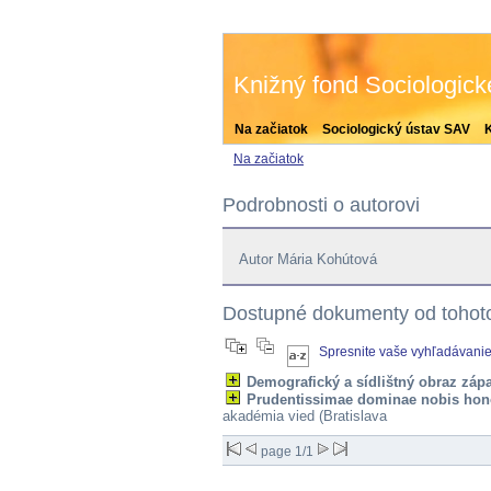
Knižný fond Sociologic
Na začiatok
Sociologický ústav SAV
Na začiatok
Podrobnosti o autorovi
Autor Mária Kohútová
Dostupné dokumenty od tohoto
Spresnite vaše vyhľadávani
Demografický a sídlištný obraz zá
Prudentissimae dominae nobis ho
akadémia vied (Bratislava
page 1/1