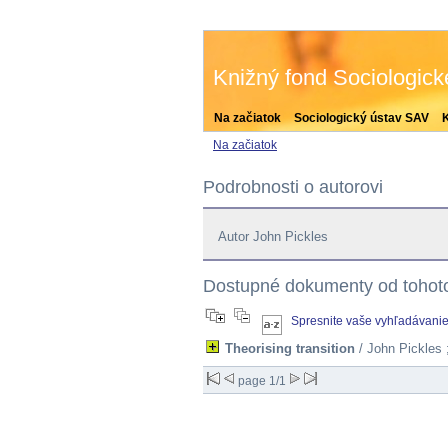
Knižný fond Sociologic
Na začiatok
Sociologický ústav SAV
Na začiatok
Podrobnosti o autorovi
Autor John Pickles
Dostupné dokumenty od tohoto
Spresnite vaše vyhľadávani
Theorising transition
/ John Pickles 
page 1/1