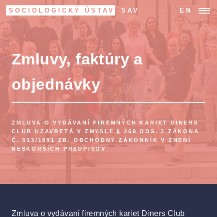
SOCIOLOGICKÝ ÚSTAV
SAV
EN
Zmluvy, faktúry a
objednávky
ZMLUVA O VYDÁVANÍ FIREMNÝCH KARIET DINERS
CLUB UZAVRETÁ V ZMYSLE § 269 ODS. 2 ZÁKONA
Č. 513/1991 ZB. OBCHODNÝ ZÁKONNÍK V ZNENÍ
NESKORŠÍCH PREDPISOV
Zmluva o vydávaní firemných kariet Diners Club