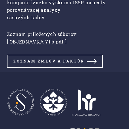
komparatívneho výskumu ISSP na účely
porovnávacej analýzy
časových radov
Zoznam priložených súborov:
[
OBJEDNAVKA 71 b.pdf
]
ZOZNAM ZMLÚV A FAKTÚR