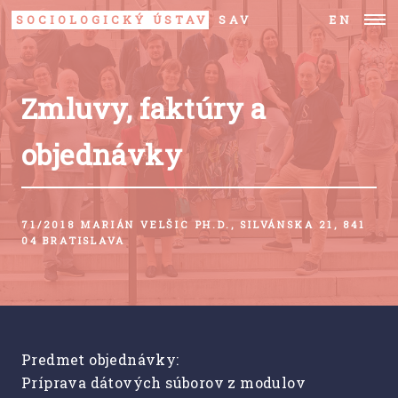
SOCIOLOGICKÝ ÚSTAV
SAV
EN
Zmluvy, faktúry a
objednávky
71/2018 MARIÁN VELŠIC PH.D., SILVÁNSKA 21, 841
04 BRATISLAVA
Predmet objednávky:
Príprava dátových súborov z modulov