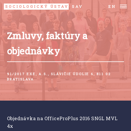
SOCIOLOGICKÝ ÚSTAV
SAV
EN
Zmluvy, faktúry a
objednávky
91/2017 EXE, A.S., SLÁVIČIE ÚDOLIE 6, 811 02
BRATISLAVA
Objednávka na OfficeProPlus 2016 SNGL MVL
4x