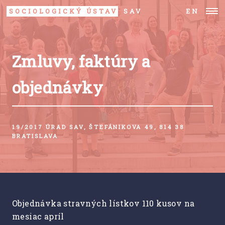
SOCIOLOGICKÝ ÚSTAV
SAV
EN
Zmluvy, faktúry a
objednávky
19/2017 ÚRAD SAV, ŠTEFÁNIKOVA 49, 814 38
BRATISLAVA
Objednávka stravných lístkov 110 kusov na
mesiac apríl