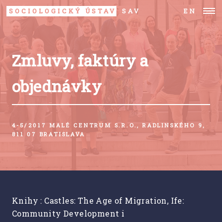
SOCIOLOGICKÝ ÚSTAV
SAV
EN
Zmluvy, faktúry a
objednávky
4-5/2017 MALÉ CENTRUM S.R.O., RADLINSKÉHO 9,
811 07 BRATISLAVA
Knihy : Castles: The Age of Migration, Ife:
Community Development i