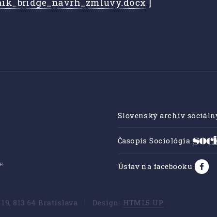
nik_bridge_navrh_zmluvy.docx
]
Slovenský archív sociáln
Časopis Sociológia
Ústav na facebooku
9, 813 64 Bratislava
Design:
HTML5 UP