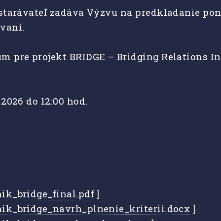
starávateľ zadáva Výzvu na predkladanie pon
ávaní.
 pre projekt BRIDGE – Bridging Relations In D
2026 do 12:00 hod.
k_bridge_final.pdf
]
ik_bridge_navrh_plnenie_kriterii.docx
]