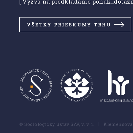
[
Výzva na predkladanie ponúk_dotaz
VŠETKY PRIESKUMY TRHU
© Sociologický ústav SAV, v. v. i.
Klemensova 1