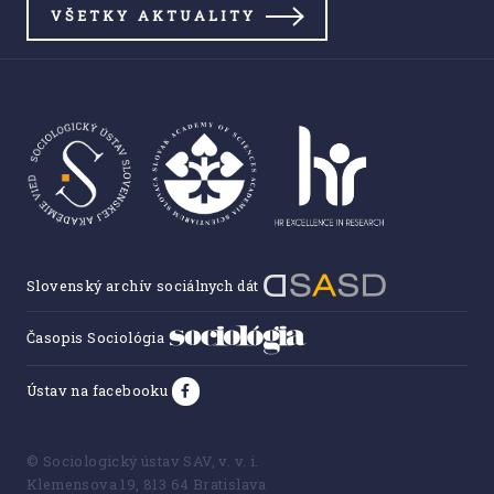
VŠETKY AKTUALITY
Slovenský archív sociálnych dát
Časopis Sociológia
Ústav na facebooku
© Sociologický ústav SAV, v. v. i.
Klemensova 19, 813 64 Bratislava