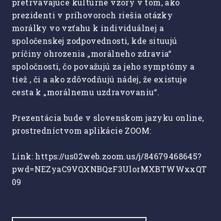
pretrvávajúce kultúrne vzory v tom, ako
prezidenti v príhovoroch riešia otázky
morálky vo vzťahu k individuálnej a
spoločenskej zodpovednosti, kde situujú
príčiny ohrozenia „morálneho zdravia“
spoločnosti, čo považujú za jeho symptómy a
tiež , či a ako zdôvodňujú nádej, že existuje
cesta k „morálnemu uzdravovaniu“.
Prezentácia bude v slovenskom jazyku online,
prostredníctvom aplikácie ZOOM:
Link: https://us02web.zoom.us/j/84679468645?
pwd=NEZyaC9VQXNBQzF3UlorMXBTWWxxQT
09