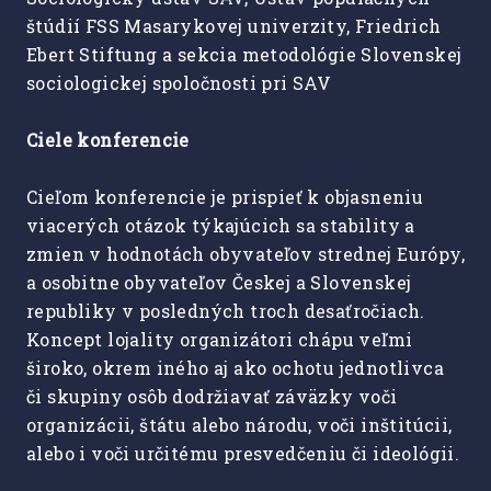
štúdií FSS Masarykovej univerzity, Friedrich
Ebert Stiftung a sekcia metodológie Slovenskej
sociologickej spoločnosti pri SAV
Ciele konferencie
Cieľom konferencie je prispieť k objasneniu
viacerých otázok týkajúcich sa stability a
zmien v hodnotách obyvateľov strednej Európy,
a osobitne obyvateľov Českej a Slovenskej
republiky v posledných troch desaťročiach.
Koncept lojality organizátori chápu veľmi
široko, okrem iného aj ako ochotu jednotlivca
či skupiny osôb dodržiavať záväzky voči
organizácii, štátu alebo národu, voči inštitúcii,
alebo i voči určitému presvedčeniu či ideológii.