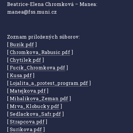
Beatrice-Elena Chromková – Manea:
manea@fss.muni.cz
Zoznam priložených súborov:
[
Buzik.pdf
]
[
Chromkova_Rabusic.pdf
]
[
Chytilek.pdf
]
[
Fucik_Chromkova.pdf
]
[
Kusa.pdf
]
[
Lojalita_a_protest_program.pdf
]
[
Matejkova.pdf
]
[
Mihalikova_Zeman.pdf
]
[
Mrva_Klobucky.pdf
]
[
Sedlackova_Safr.pdf
]
[
Strapcova.pdf
]
[
Surikova.pdf
]