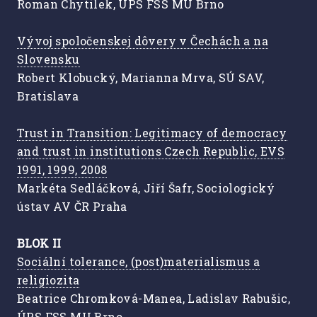
Roman Chytilek, ÚPS FSS MU Brno
Vývoj spoločenskej dôvery v Čechách a na
Slovensku
Robert Klobucký, Marianna Mrva, SÚ SAV,
Bratislava
Trust in Transition: Legitimacy of democracy
and trust in institutions Czech Republic, EVS
1991, 1999, 2008
Markéta Sedláčková, Jiří Šafr, Sociologický
ústav AV ČR Praha
BLOK II
Sociální tolerance, (post)materialismus a
religiozita
Beatrice Chromková-Manea, Ladislav Rabušic,
ÚPS FSS MU Brno