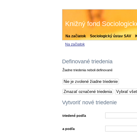
Knižný fond Sociologic
Na začiatok
Sociologický ústav SAV
Na začiatok
Definované triedenia
Žiadne triedenia neboli definované
Vytvoriť nové triedenie
triedené podľa
a podľa