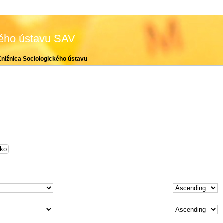
kého ústavu SAV
Knižnica Sociologického ústavu