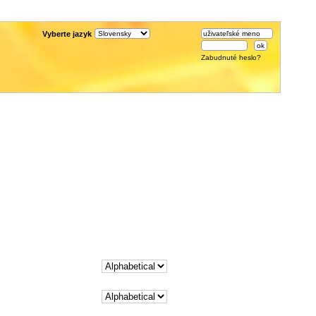
Vyberte jazyk
Zabudnuté heslo?