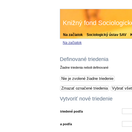
Knižný fond Sociologic
Na začiatok
Sociologický ústav SAV
Na začiatok
Definované triedenia
Žiadne triedenia neboli definované
Vytvoriť nové triedenie
triedené podľa
a podľa