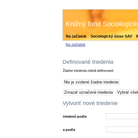
Knižný fond Sociologic
Na začiatok
Sociologický ústav SAV
Na začiatok
Definované triedenia
Žiadne triedenia neboli definované
Vytvoriť nové triedenie
triedené podľa
a podľa