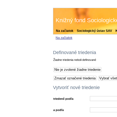
Knižný fond Sociologic
Na začiatok
Sociologický ústav SAV
Na začiatok
Definované triedenia
Žiadne triedenia neboli definované
Vytvoriť nové triedenie
triedené podľa
a podľa