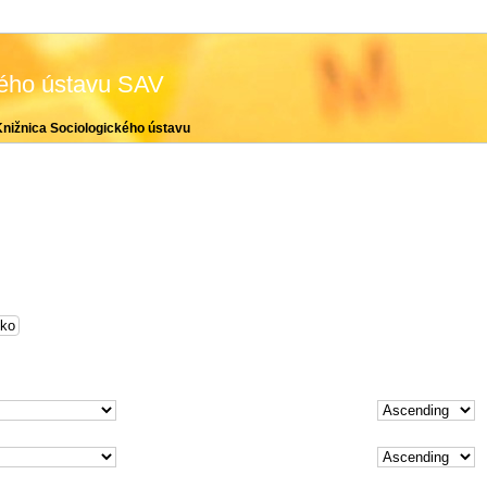
kého ústavu SAV
Knižnica Sociologického ústavu