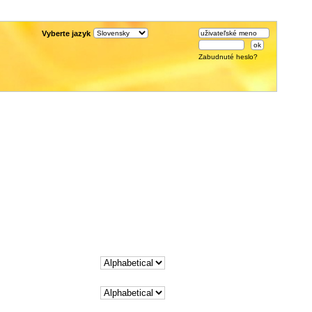
Vyberte jazyk
Zabudnuté heslo?