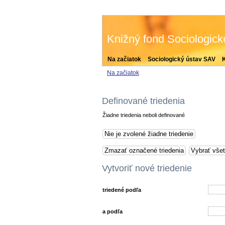
Knižný fond Sociologic
Na začiatok
Sociologický ústav SAV
Na začiatok
Definované triedenia
Žiadne triedenia neboli definované
Vytvoriť nové triedenie
triedené podľa
a podľa