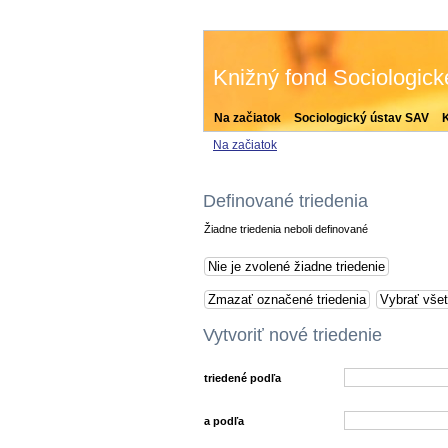
Knižný fond Sociologic
Na začiatok
Sociologický ústav SAV
Na začiatok
Definované triedenia
Žiadne triedenia neboli definované
Vytvoriť nové triedenie
triedené podľa
a podľa