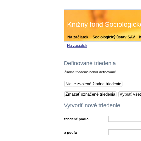
Knižný fond Sociologic
Na začiatok
Sociologický ústav SAV
Na začiatok
Definované triedenia
Žiadne triedenia neboli definované
Vytvoriť nové triedenie
triedené podľa
a podľa