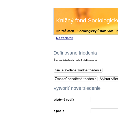
Knižný fond Sociologic
Na začiatok
Sociologický ústav SAV
Na začiatok
Definované triedenia
Žiadne triedenia neboli definované
Vytvoriť nové triedenie
triedené podľa
a podľa