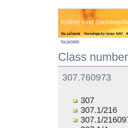
Knižný fond Sociologic
Na začiatok
Sociologický ústav SAV
Na začiatok
Class number 
307.760973
307
307.1/216
307.1/21609