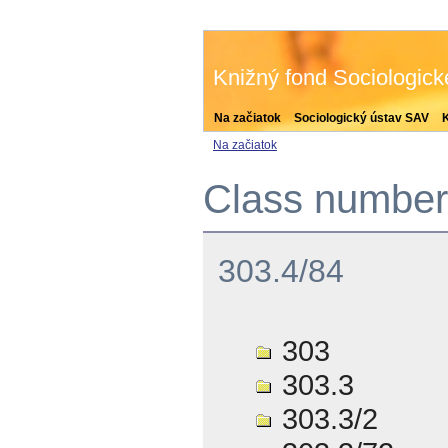
Knižný fond Sociologic
Na začiatok
Sociologický ústav SAV
Na začiatok
Class number 
303.4/84
303
303.3
303.3/2